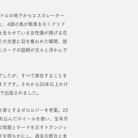
メトロの地下からエスカレーター
と、4頭の馬が戦車を引くクリド
を走らせている女性像が掲げる花
その光景に目を奪われた瞬間、彼
たカードの図柄が次々と浮かんで
でしたが、すべて実在することを
まりです。それから20年以上かけ
本で出版されました。
を源とするゼロロジーを考案。22
はめ込んだホイールを使い、生年月
の周期とテーマを示すトランジッ
ズを明らかにし、過去の照合と未