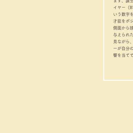
​まず、誕
イヤー（B
いう数字
才能をポ
側面から
与えられ
見ながら
ーが自分
響を当て