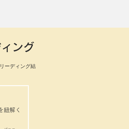
ディング
リーディング結
を紐解く