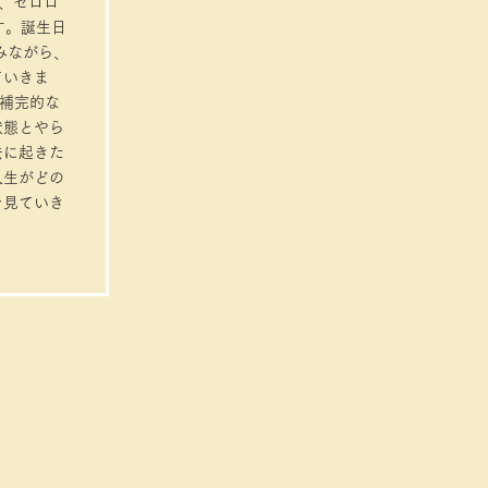
は、ゼロロ
す。誕生日
みながら、
ていきま
う補完的な
状態とやら
去に起きた
人生がどの
を見ていき