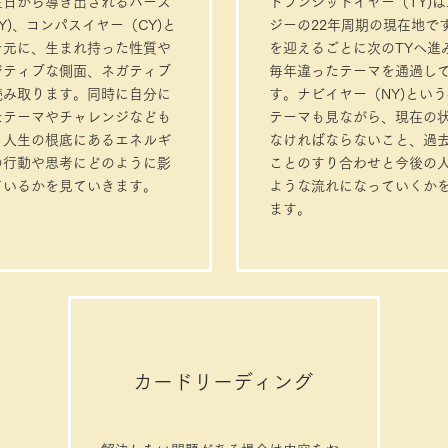
生日から導き出されるバース
トランジットイヤー（TY)
Y)、コンパスイヤー（CY)と
ジーの22年周期の現在地で
を元に、生まれ持った性質や
を迎えるごとに次のTYへ進
ジティブな側面、ネガティブ
毎年違ったテーマを通過し
読み取ります。同時に自分に
す。ナビイヤー（NY)とい
たテーマやチャレンジなども
テーマも見ながら、現在の
、人生の根底にあるエネルギ
なければならないこと、過
の行動や思考にどのように影
ことのすり合わせと今後の
ているかを見ていきます。
ような流れになっていくか
ます。
カードリーディング