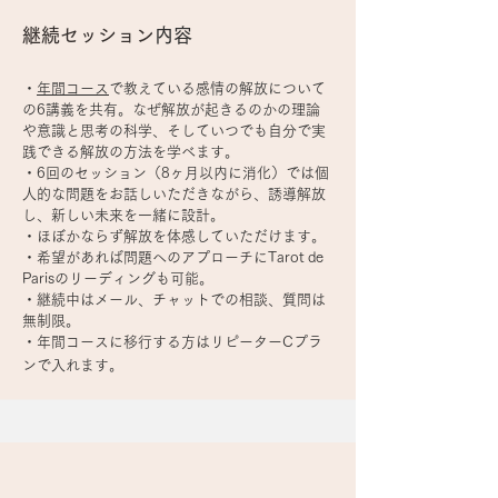
継続セッション
内容
​・
年間コース
で教えている感情の解放について
の6講義を共有。なぜ解放が起きるのかの理論
や意識と思考の科学、そしていつでも自分で実
践できる解放の方法を学べます。
・6回のセッション（8ヶ月以内に消化）では個
人的な問題をお話しいただきながら、誘導解放
し、新しい未来を一緒に設計。
・ほぼかならず解放を体感していただけます。
​・希望があれば問題へのアプローチにTarot de
Parisのリーディングも可能。
​・継続中はメール、チャットでの相談、質問は
無制限。
・
​年間コースに移行する方はリピーターCプラ
ンで入れます。