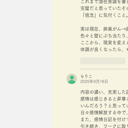
これまで潜在意識を書
完璧だと思っていたそ
「信念」に気付くこと
実は現在、卵巣がん→
色々と壁にぶち当たり
ここから、現実を変え
体調が良くなったら、
いいね！
返信
もりこ
2025年9月16日
内容の濃い、充実した
感情は感じきると昇華
いんだろう？と思って
日々感情解放する中で
また、感情日記を付け
引き続き、ワークに取