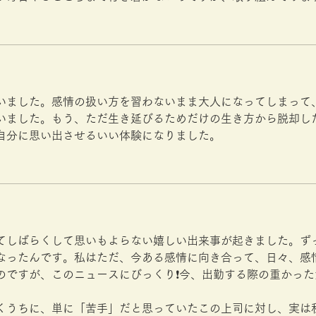
いました。感情の扱い方を習わないまま大人になってしまって
いました。もう、ただ生き延びるためだけの生き方から脱却し
自分に思い出させるいい体験になりました。
てしばらくして思いもよらない嬉しい出来事が起きました。ず
なったんです。私はただ、今ある感情に向き合って、日々、感
のですが、このニュースにびっくり❗️今、出勤する際の重かっ
くうちに、単に「苦手」だと思っていたこの上司に対し、実は