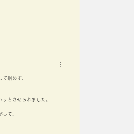
して掴めず、
ハッとさせられました。
がって、